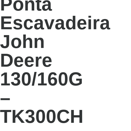
Ponta
Escavadeira
John
Deere
130/160G
–
TK300CH