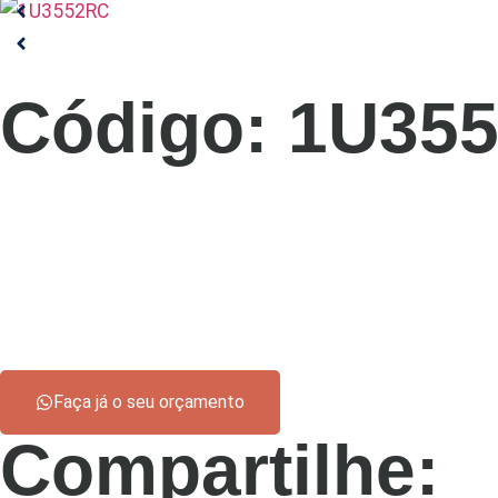
Código:
1U35
Faça já o seu orçamento
Compartilhe: