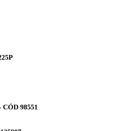
225P
 CÓD 98551