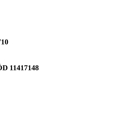
710
D 11417148