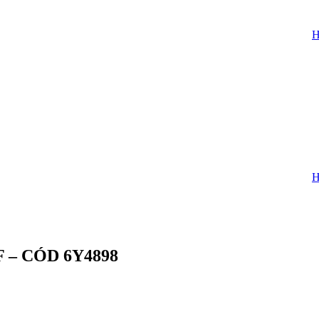
H
H
 – CÓD 6Y4898