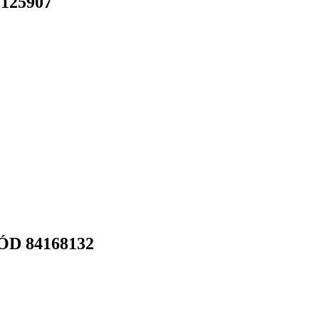
125907
D 84168132