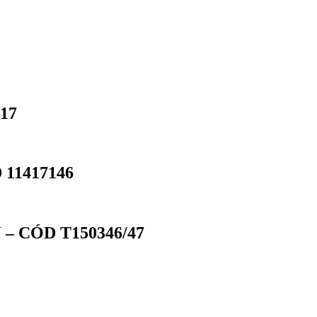
17
11417146
– CÓD T150346/47