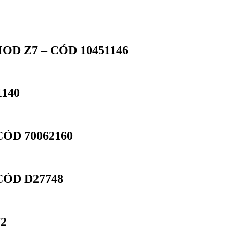
D Z7 – CÓD 10451146
140
ÓD 70062160
CÓD D27748
72