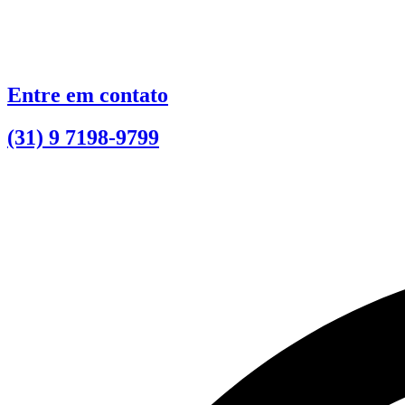
Ir
para
o
conteúdo
Entre em contato
(31) 9 7198-9799