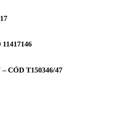
17
11417146
– CÓD T150346/47