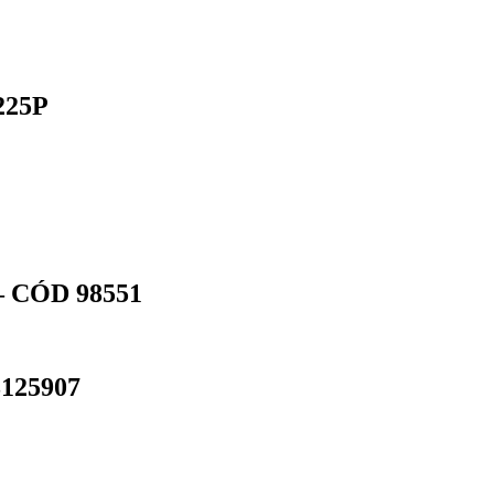
225P
 CÓD 98551
125907