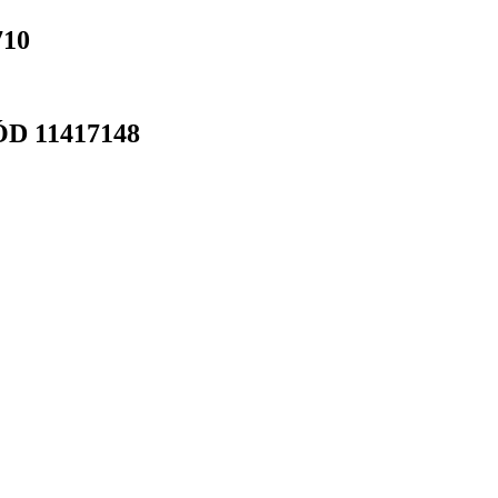
710
D 11417148