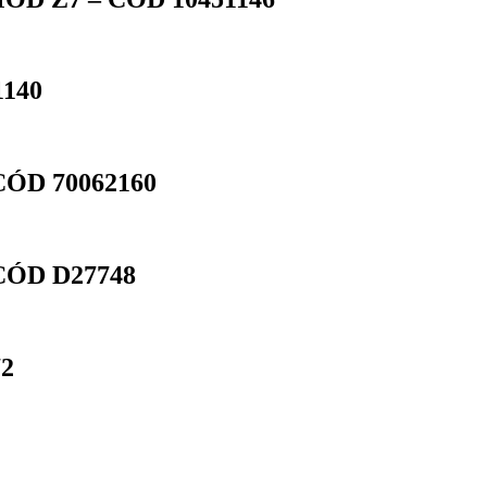
140
ÓD 70062160
CÓD D27748
72