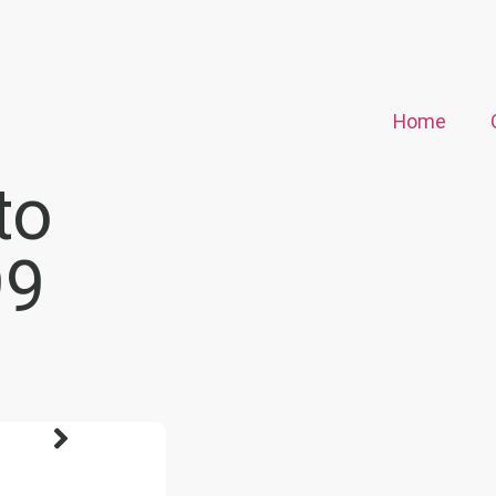
Home
to
99