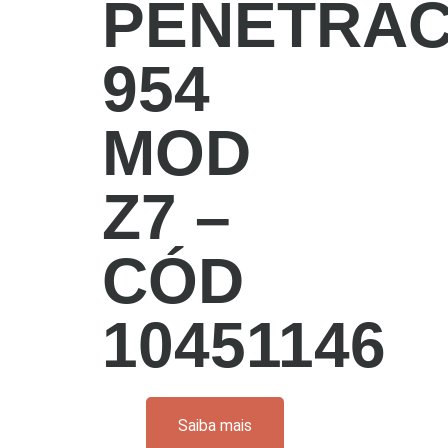
PENETRA
954
MOD
Z7 –
CÓD
10451146
Saiba mais