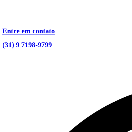
Ir
para
o
conteúdo
Entre em contato
(31) 9 7198-9799