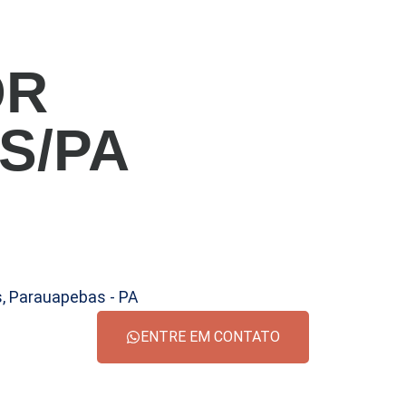
OR
S/PA
s, Parauapebas - PA
ENTRE EM CONTATO