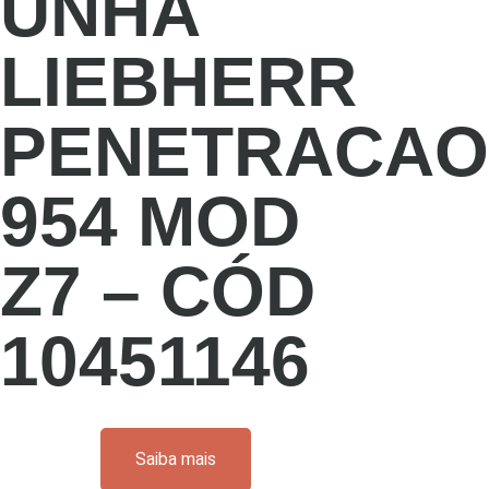
UNHA
LIEBHERR
PENETRACAO
954 MOD
Z7 – CÓD
10451146
Saiba mais